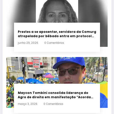
Prestes a se aposentar, servidora da Comurg
atropelada por bêbado entra em protocolo
de morte encefálica
junho 29, 2026
0 Comentários
Maycon Tombini consolida liderança do
Agro de direita em manifestação “Acorda
Brasil” em Goiânia
março 3, 2026
0 Comentários