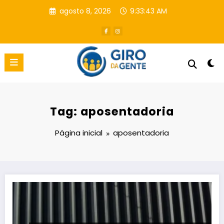
Pular
agosto 8, 2026
9:33:44 AM
para
o
conteúdo
Tag: aposentadoria
Página inicial
aposentadoria