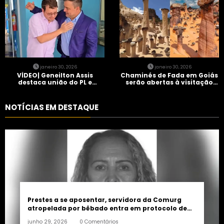
janeiro 30, 2026
janeiro 30, 2026
VÍDEO| Geneilton Assis
Chaminés de Fada em Goiás
destaca união do PL e
serão abertas à visitação
consolidação de apoio a
controlada
Maycon Tombini em Jataí
NOTÍCIAS EM DESTAQUE
Prestes a se aposentar, servidora da Comurg
atropelada por bêbado entra em protocolo de
morte encefálica
junho 29, 2026
0 Comentários