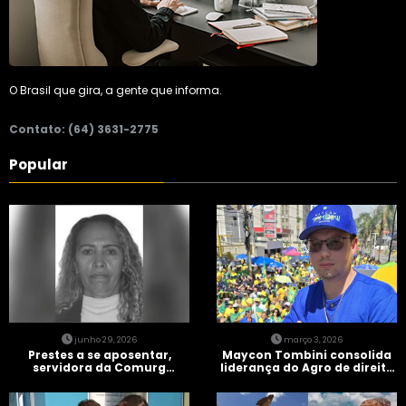
O Brasil que gira, a gente que informa.
Contato: (64) 3631-2775
Popular
junho 29, 2026
março 3, 2026
Prestes a se aposentar,
Maycon Tombini consolida
servidora da Comurg
liderança do Agro de direita
atropelada por bêbado
em manifestação “Acorda
entra em protocolo de
Brasil” em Goiânia
morte encefálica