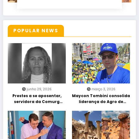
POPULAR NEWS
junho 29, 2026
março 3, 2026
Prestes a se aposentar,
Maycon Tombini consolida
servidora da Comurg
liderança do Agro de
atropelada por bêbado
direita em manifestação
entra em protocolo de
“Acorda Brasil” em Goiânia
morte encefálica