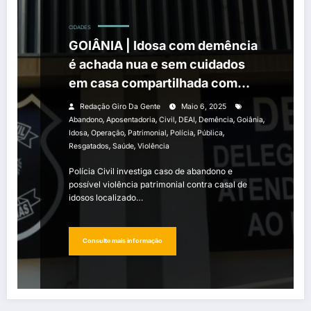
CIDADES
GOIÂNIA | Idosa com demência
é achada nua e sem cuidados
em casa compartilhada com
filhos
Redação Giro Da Gente
Maio 6, 2025
,
,
,
,
,
,
Abandono
Aposentadoria
Civil
DEAI
Demência
Goiânia
,
,
,
,
,
Idosa
Operação
Patrimonial
Polícia
Pública
,
,
Resgatados
Saúde
Violência
Polícia Civil investiga caso de abandono e
possível violência patrimonial contra casal de
idosos localizado…
Consulte mais informação