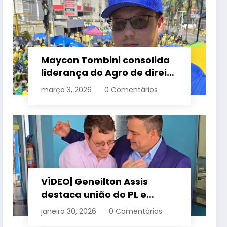
Maycon Tombini consolida
liderança do Agro de direita
em manifestação “Acorda
março 3, 2026
0 Comentários
Brasil” em Goiânia
VÍDEO| Geneilton Assis
destaca união do PL e
consolidação de apoio a
janeiro 30, 2026
0 Comentários
Maycon Tombini em Jataí