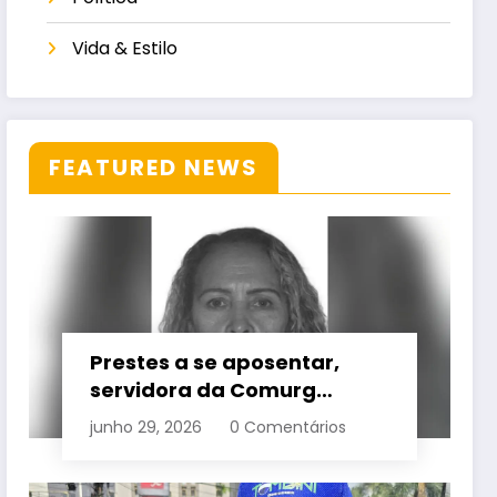
Vida & Estilo
FEATURED NEWS
Prestes a se aposentar,
servidora da Comurg
atropelada por bêbado
junho 29, 2026
0 Comentários
entra em protocolo de
morte encefálica