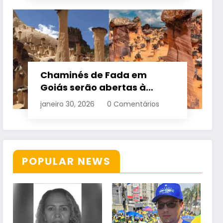
Chaminés de Fada em
Goiás serão abertas à
visitação controlada
janeiro 30, 2026
0 Comentários
POPULAR NEWS