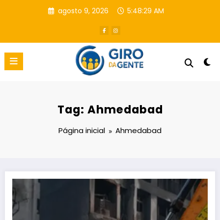
Pular
agosto 9, 2026
5:48:30 AM
para
o
conteúdo
Tag: Ahmedabad
Página inicial
Ahmedabad