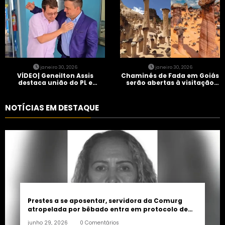
janeiro 30, 2026
janeiro 30, 2026
VÍDEO| Geneilton Assis
Chaminés de Fada em Goiás
destaca união do PL e
serão abertas à visitação
consolidação de apoio a
controlada
Maycon Tombini em Jataí
NOTÍCIAS EM DESTAQUE
Prestes a se aposentar, servidora da Comurg
atropelada por bêbado entra em protocolo de
morte encefálica
junho 29, 2026
0 Comentários