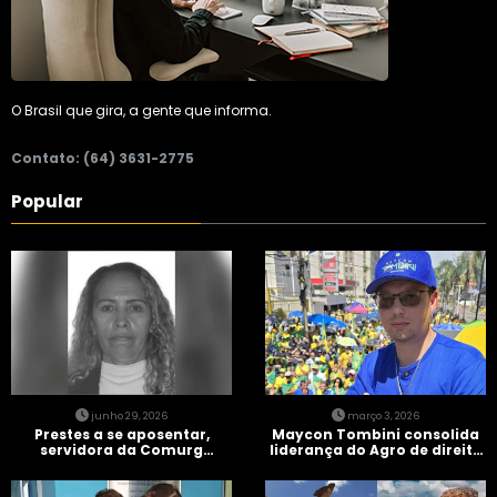
O Brasil que gira, a gente que informa.
Contato: (64) 3631-2775
Popular
junho 29, 2026
março 3, 2026
Prestes a se aposentar,
Maycon Tombini consolida
servidora da Comurg
liderança do Agro de direita
atropelada por bêbado
em manifestação “Acorda
entra em protocolo de
Brasil” em Goiânia
morte encefálica