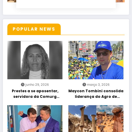
POPULAR NEWS
junho 29, 2026
março 3, 2026
Prestes a se aposentar,
Maycon Tombini consolida
servidora da Comurg
liderança do Agro de
atropelada por bêbado
direita em manifestação
entra em protocolo de
“Acorda Brasil” em Goiânia
morte encefálica