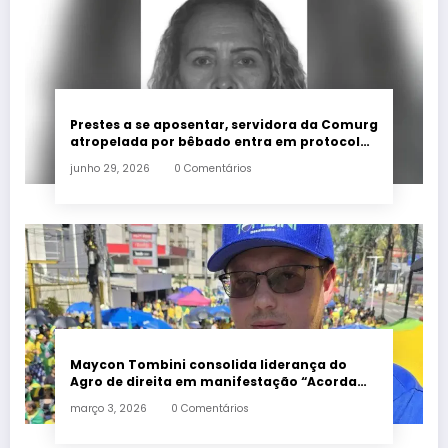
Prestes a se aposentar, servidora da Comurg
atropelada por bêbado entra em protocolo
de morte encefálica
junho 29, 2026
0 Comentários
Maycon Tombini consolida liderança do
Agro de direita em manifestação “Acorda
Brasil” em Goiânia
março 3, 2026
0 Comentários