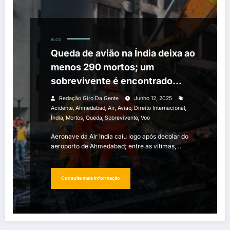
BLOG
Queda de avião na Índia deixa ao
menos 290 mortos; um
sobrevivente é encontrado
entre os destroços
Redação Giro Da Gente
Junho 12, 2025
,
,
,
,
,
Acidente
Ahmedabad
Air
Avião
Direito Internacional
,
,
,
,
Índia
Mortos
Queda
Sobrevivente
Voo
Aeronave da Air India caiu logo após decolar do
aeroporto de Ahmedabad; entre as vítimas,…
Consulte mais informação