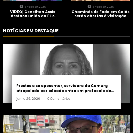
janeiro 30, 2026
janeiro 30, 2026
VÍDEO| Geneilton Assis
Chaminés de Fada em Goiás
destaca união do PL e
serão abertas à visitação
consolidação de apoio a
controlada
Maycon Tombini em Jataí
NOTÍCIAS EM DESTAQUE
Prestes a se aposentar, servidora da Comurg
atropelada por bêbado entra em protocolo de
morte encefálica
junho 29, 2026
0 Comentários