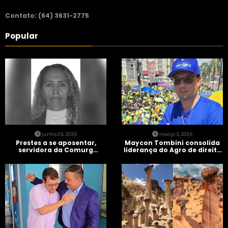
Contato: (64) 3631-2775
Popular
junho 29, 2026
março 3, 2026
Prestes a se aposentar,
Maycon Tombini consolida
servidora da Comurg
liderança do Agro de direita
atropelada por bêbado
em manifestação “Acorda
entra em protocolo de
Brasil” em Goiânia
morte encefálica