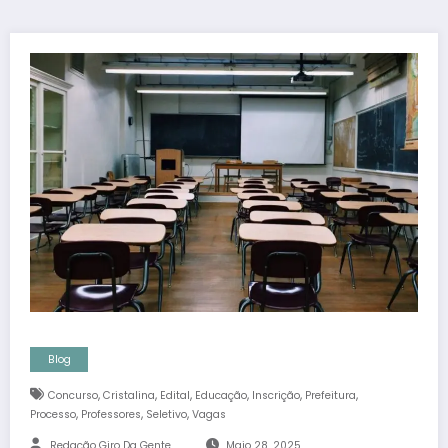
Blog
,
,
,
,
,
,
Concurso
Cristalina
Edital
Educação
Inscrição
Prefeitura
,
,
,
Processo
Professores
Seletivo
Vagas
Redação Giro Da Gente
Maio 28, 2025