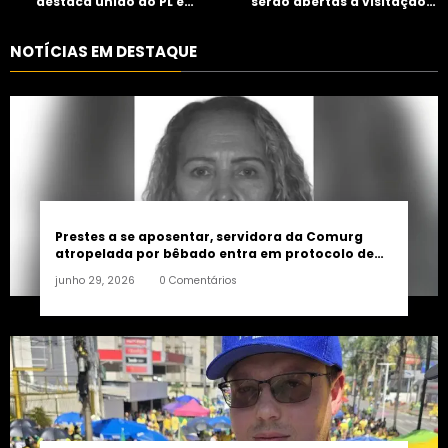
destaca união do PL e
serão abertas à visitação
consolidação de apoio a
controlada
Maycon Tombini em Jataí
NOTÍCIAS EM DESTAQUE
Prestes a se aposentar, servidora da Comurg
atropelada por bêbado entra em protocolo de
morte encefálica
junho 29, 2026
0 Comentários