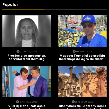
Popular
junho 29, 2026
março 3, 2026
Prestes a se aposentar,
Maycon Tombini consolida
servidora da Comurg
liderança do Agro de direita
atropelada por bêbado
em manifestação “Acorda
entra em protocolo de
Brasil” em Goiânia
morte encefálica
janeiro 30, 2026
janeiro 30, 2026
VÍDEO| Geneilton Assis
Chaminés de Fada em Goiás