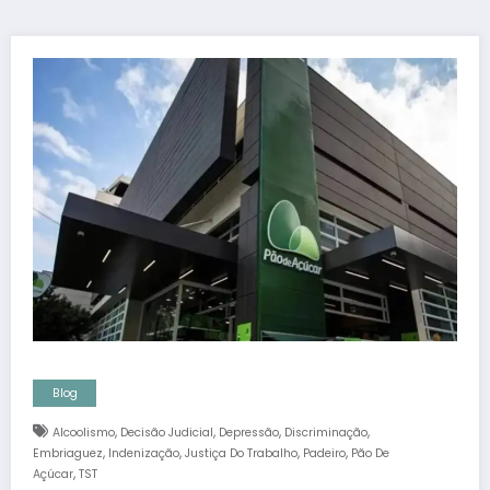
Blog
,
,
,
,
Alcoolismo
Decisão Judicial
Depressão
Discriminação
,
,
,
,
Embriaguez
Indenização
Justiça Do Trabalho
Padeiro
Pão De
,
Açúcar
TST