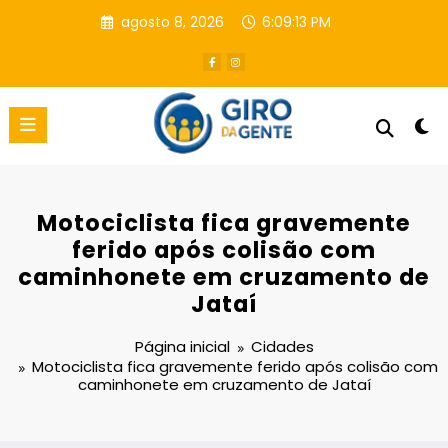
Pular
agosto 8, 2026
6:09:13 PM
para
o
conteúdo
Motociclista fica gravemente
ferido após colisão com
caminhonete em cruzamento de
Jataí
Página inicial
Cidades
Motociclista fica gravemente ferido após colisão com
caminhonete em cruzamento de Jataí