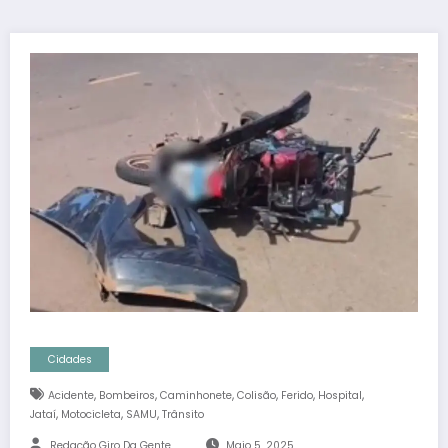
Cidades
,
,
,
,
,
,
Acidente
Bombeiros
Caminhonete
Colisão
Ferido
Hospital
,
,
,
Jataí
Motocicleta
SAMU
Trânsito
Redação Giro Da Gente
Maio 5, 2025