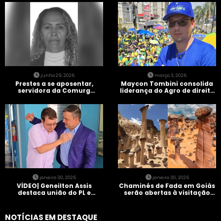
junho 29, 2026
março 3, 2026
Prestes a se aposentar,
Maycon Tombini consolida
servidora da Comurg
liderança do Agro de direita
atropelada por bêbado
em manifestação “Acorda
entra em protocolo de
Brasil” em Goiânia
morte encefálica
janeiro 30, 2026
janeiro 30, 2026
VÍDEO| Geneilton Assis
Chaminés de Fada em Goiás
destaca união do PL e
serão abertas à visitação
consolidação de apoio a
controlada
Maycon Tombini em Jataí
NOTÍCIAS EM DESTAQUE