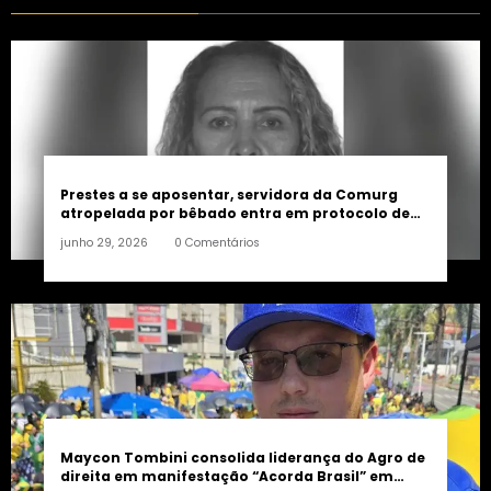
Prestes a se aposentar, servidora da Comurg
atropelada por bêbado entra em protocolo de
morte encefálica
junho 29, 2026
0 Comentários
Maycon Tombini consolida liderança do Agro de
direita em manifestação “Acorda Brasil” em