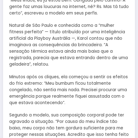
“Meus lindos, eu já estou bem. Obrigada pelo carinho! A
gente faz umas loucuras na internet, né? Rs. Mas tá tudo
certo”, escreveu a modelo em seus perfis.
Natural de São Paulo e conhecida como a “mulher
fitness perfeita” — título atribuído por uma inteligência
artificial da Playboy Austrália —, Karol contou que não
imaginava as consequências da brincadeira. “A
sensação térmica estava ainda mais baixa que a
registrada, parecia que estava entrando dentro de uma
geladeira”, relatou.
Minutos após os cliques, ela começou a sentir os efeitos
do frio extremo: “Meu bumbum ficou totalmente
congelado, não sentia mais nada. Precisei procurar uma
emergência porque realmente fiquei assustada com o
que estava acontecendo”.
Segundo a modelo, sua composição corporal pode ter
agravado a situação. “Por causa do meu índice tão
baixo, meu corpo não tem gordura suficiente para me
proteger nessas situações. Acredito que isso tenha feito