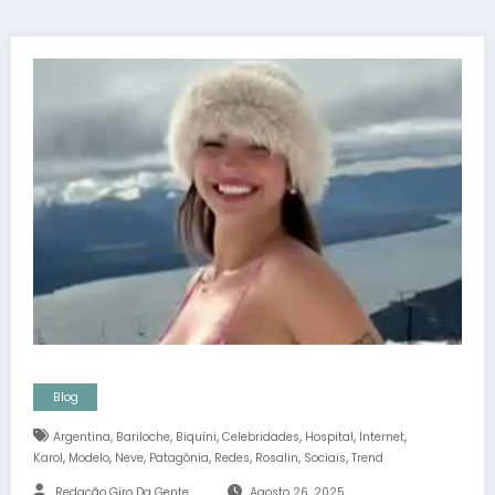
Blog
,
,
,
,
,
,
Argentina
Bariloche
Biquíni
Celebridades
Hospital
Internet
,
,
,
,
,
,
,
Karol
Modelo
Neve
Patagônia
Redes
Rosalin
Sociais
Trend
Redação Giro Da Gente
Agosto 26, 2025