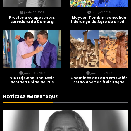
junho 29, 2026
março 3, 2026
Prestes a se aposentar,
Maycon Tombini consolida
servidora da Comurg
liderança do Agro de direita
atropelada por bêbado
em manifestação “Acorda
entra em protocolo de
Brasil” em Goiânia
morte encefálica
janeiro 30, 2026
janeiro 30, 2026
VÍDEO| Geneilton Assis
Chaminés de Fada em Goiás
destaca união do PL e
serão abertas à visitação
consolidação de apoio a
controlada
Maycon Tombini em Jataí
NOTÍCIAS EM DESTAQUE