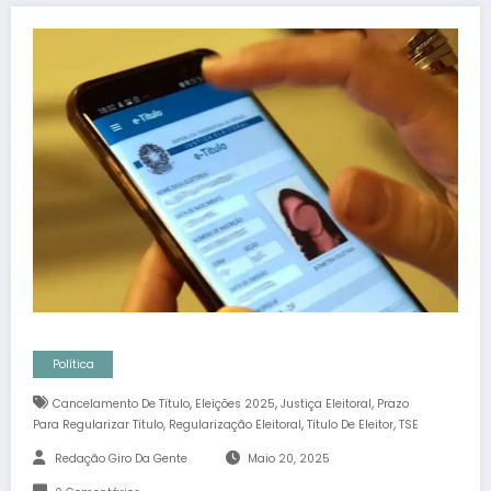
Política
,
,
,
Cancelamento De Título
Eleições 2025
Justiça Eleitoral
Prazo
,
,
,
Para Regularizar Título
Regularização Eleitoral
Título De Eleitor
TSE
Redação Giro Da Gente
Maio 20, 2025