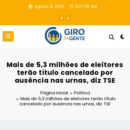
Pular
agosto 8, 2026
8:37:27 AM
para
o
conteúdo
Mais de 5,3 milhões de eleitores
terão título cancelado por
ausência nas urnas, diz TSE
Página inicial
Política
Mais de 5,3 milhões de eleitores terão título
cancelado por ausência nas urnas, diz TSE