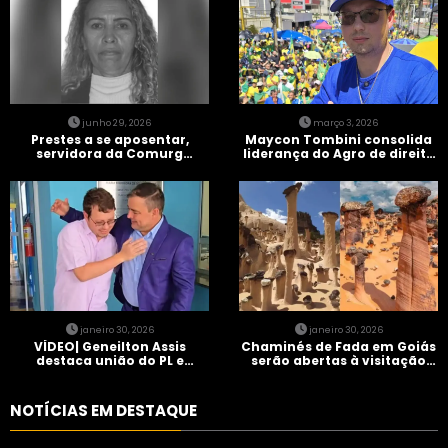
junho 29, 2026
março 3, 2026
Prestes a se aposentar,
Maycon Tombini consolida
servidora da Comurg
liderança do Agro de direita
atropelada por bêbado
em manifestação “Acorda
entra em protocolo de
Brasil” em Goiânia
morte encefálica
janeiro 30, 2026
janeiro 30, 2026
VÍDEO| Geneilton Assis
Chaminés de Fada em Goiás
destaca união do PL e
serão abertas à visitação
consolidação de apoio a
controlada
Maycon Tombini em Jataí
NOTÍCIAS EM DESTAQUE