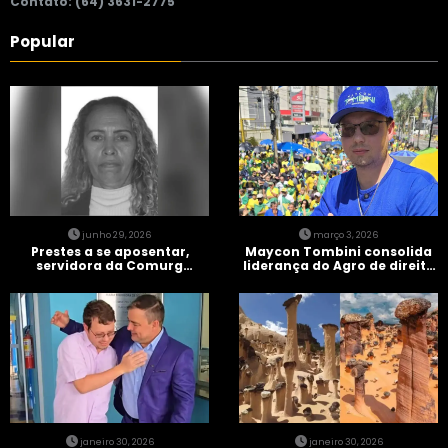
Contato: (64) 3631-2775
Popular
junho 29, 2026
março 3, 2026
Prestes a se aposentar,
Maycon Tombini consolida
servidora da Comurg
liderança do Agro de direita
atropelada por bêbado
em manifestação “Acorda
entra em protocolo de
Brasil” em Goiânia
morte encefálica
janeiro 30, 2026
janeiro 30, 2026