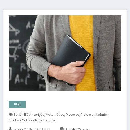
Blog
,
,
,
,
,
,
,
Edital
IFG
Inscrição
Matemática
Processo
Professor
Salário
,
,
Seletivo
Substituto
Valparaíso
Redação Giro Da Gente
Agosto 25, 2025