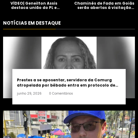
VÍDEO| Geneilton Assis
Chaminés de Fada em Goiás
destaca união do PL e
serão abertas à visitação
consolidação de apoio a
controlada
Maycon Tombini em Jataí
NOTÍCIAS EM DESTAQUE
Prestes a se aposentar, servidora da Comurg
atropelada por bêbado entra em protocolo de
morte encefálica
junho 29, 2026
0 Comentários