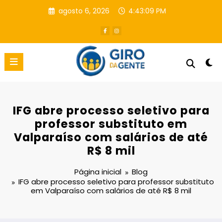
Pular
agosto 6, 2026
4:43:09 PM
para
o
conteúdo
IFG abre processo seletivo para
professor substituto em
Valparaíso com salários de até
R$ 8 mil
Página inicial
Blog
IFG abre processo seletivo para professor substituto
em Valparaíso com salários de até R$ 8 mil