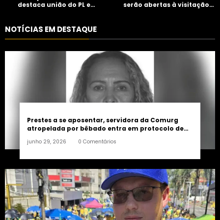
destaca união do PL e
serão abertas à visitação
consolidação de apoio a
controlada
Maycon Tombini em Jataí
NOTÍCIAS EM DESTAQUE
Prestes a se aposentar, servidora da Comurg
atropelada por bêbado entra em protocolo de
morte encefálica
junho 29, 2026
0 Comentários