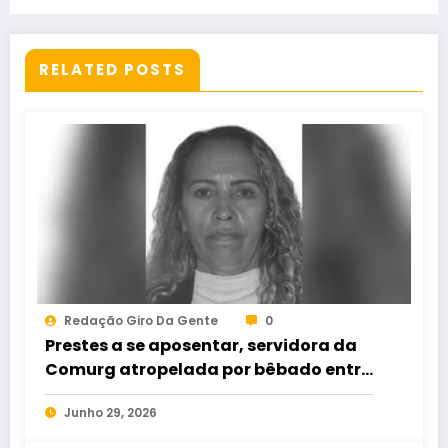
cometido após desentendimento
RELATED POSTS
Redação Giro Da Gente
0
Prestes a se aposentar, servidora da
Comurg atropelada por bêbado entra
em protocolo de morte encefálica
Junho 29, 2026