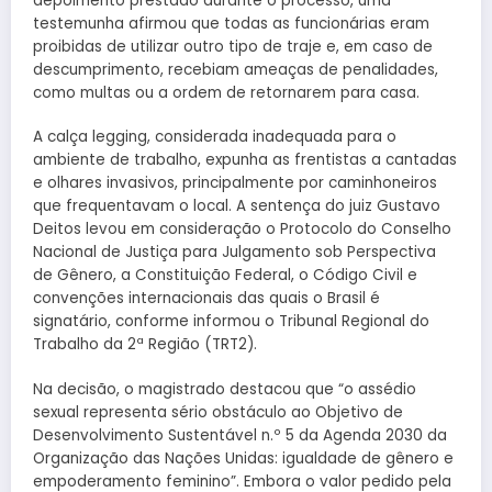
depoimento prestado durante o processo, uma
testemunha afirmou que todas as funcionárias eram
proibidas de utilizar outro tipo de traje e, em caso de
descumprimento, recebiam ameaças de penalidades,
como multas ou a ordem de retornarem para casa.
A calça legging, considerada inadequada para o
ambiente de trabalho, expunha as frentistas a cantadas
e olhares invasivos, principalmente por caminhoneiros
que frequentavam o local. A sentença do juiz Gustavo
Deitos levou em consideração o Protocolo do Conselho
Nacional de Justiça para Julgamento sob Perspectiva
de Gênero, a Constituição Federal, o Código Civil e
convenções internacionais das quais o Brasil é
signatário, conforme informou o Tribunal Regional do
Trabalho da 2ª Região (TRT2).
Na decisão, o magistrado destacou que “o assédio
sexual representa sério obstáculo ao Objetivo de
Desenvolvimento Sustentável n.º 5 da Agenda 2030 da
Organização das Nações Unidas: igualdade de gênero e
empoderamento feminino”. Embora o valor pedido pela