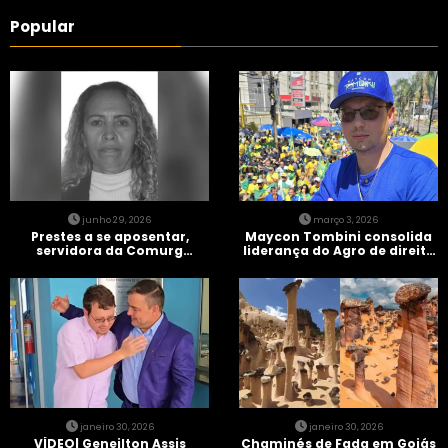
Popular
junho 29, 2026
março 3, 2026
Prestes a se aposentar,
Maycon Tombini consolida
servidora da Comurg
liderança do Agro de direita
atropelada por bêbado
em manifestação “Acorda
entra em protocolo de
Brasil” em Goiânia
morte encefálica
janeiro 30, 2026
janeiro 30, 2026
VÍDEO| Geneilton Assis
Chaminés de Fada em Goiás