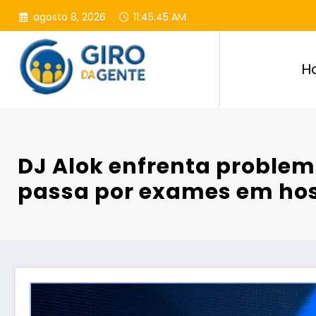
Pular
agosto 8, 2026
11:45:46 AM
para
o
conteúdo
H
DJ Alok enfrenta problem
passa por exames em hos