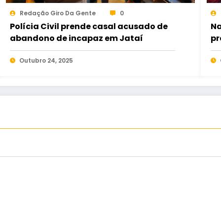
Redação Giro Da Gente
0
Polícia Civil prende casal acusado de
Na
abandono de incapaz em Jataí
pr
es
Outubro 24, 2025