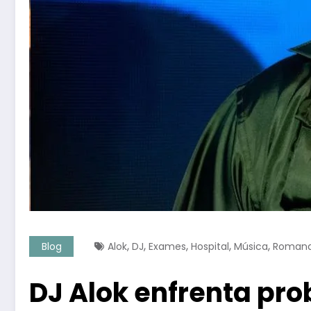
,
,
,
,
,
Blog
Alok
DJ
Exames
Hospital
Música
Romana
DJ Alok enfrenta pr