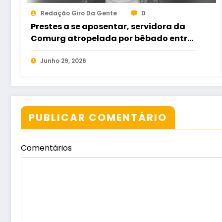
Redação Giro Da Gente
0
Prestes a se aposentar, servidora da
Comurg atropelada por bêbado entra
em protocolo de morte encefálica
Junho 29, 2026
PUBLICAR COMENTÁRIO
Comentários