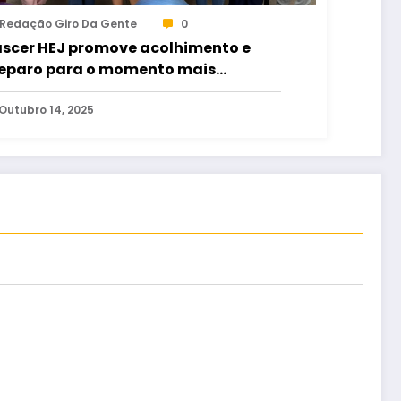
Redação Giro Da Gente
0
scer HEJ promove acolhimento e
eparo para o momento mais
perado da maternidade
Outubro 14, 2025