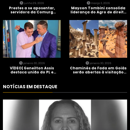
junho 29, 2026
março 3, 2026
Prestes a se aposentar,
Maycon Tombini consolida
servidora da Comurg
liderança do Agro de direita
atropelada por bêbado
em manifestação “Acorda
entra em protocolo de
Brasil” em Goiânia
morte encefálica
janeiro 30, 2026
janeiro 30, 2026
VÍDEO| Geneilton Assis
Chaminés de Fada em Goiás
destaca união do PL e
serão abertas à visitação
consolidação de apoio a
controlada
Maycon Tombini em Jataí
NOTÍCIAS EM DESTAQUE