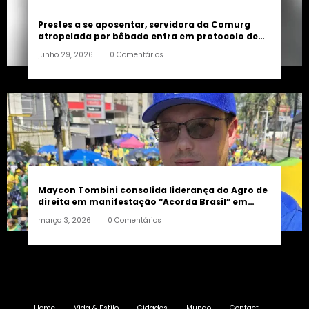
Prestes a se aposentar, servidora da Comurg
atropelada por bêbado entra em protocolo de
morte encefálica
junho 29, 2026
0 Comentários
Maycon Tombini consolida liderança do Agro de
direita em manifestação “Acorda Brasil” em
Goiânia
março 3, 2026
0 Comentários
Home
Vida & Estilo
Cidades
Mundo
Contact