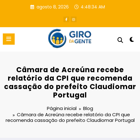
Pular
agosto 8, 2026
4:48:34 AM
para
o
conteúdo
Câmara de Acreúna recebe
relatório da CPI que recomenda
cassação do prefeito Claudiomar
Portugal
Página inicial
Blog
Câmara de Acreúna recebe relatório da CPI que
recomenda cassação do prefeito Claudiomar Portugal