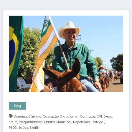
Blog
,
,
,
,
,
,
,
Acreúna
Câmara
Cassação
Claudiomar
Contratos
CPI
Diego
,
,
,
,
,
,
Freire
Irregularidades
Marília
Municipal
Nepotismo
Portugal
,
,
PSDB
Saúde
Smith