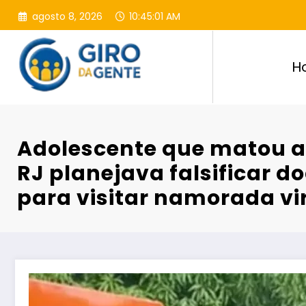
Pular
agosto 8, 2026
10:45:03 AM
para
o
conteúdo
H
Adolescente que matou a
RJ planejava falsificar 
para visitar namorada vi