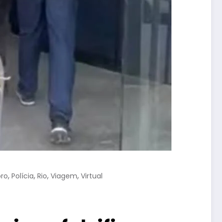
,
,
,
,
ro
Polícia
Rio
Viagem
Virtual