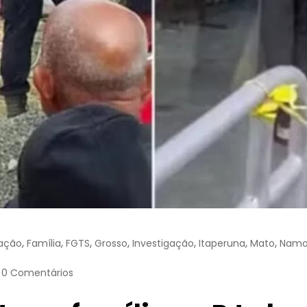
,
,
,
,
,
,
,
cação
Família
FGTS
Grosso
Investigação
Itaperuna
Mato
Namo
0 Comentários