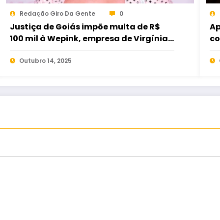
Redação Giro Da Gente
0
Justiça de Goiás impõe multa de R$
Ap
100 mil à Wepink, empresa de Virgínia
co
Fonseca, em caso de descumprimento
mu
de decisão
Outubro 14, 2025