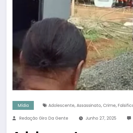
,
,
,
Mídia
Adolescente
Assassinato
Crime
Falsifi
Redação Giro Da Gente
Junho 27, 2025