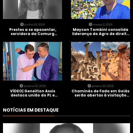
junho 29, 2026
março 3, 2026
Prestes a se aposentar,
Maycon Tombini consolida
servidora da Comurg
liderança do Agro de direita
atropelada por bêbado
em manifestação “Acorda
entra em protocolo de
Brasil” em Goiânia
morte encefálica
janeiro 30, 2026
janeiro 30, 2026
VÍDEO| Geneilton Assis
Chaminés de Fada em Goiás
destaca união do PL e
serão abertas à visitação
consolidação de apoio a
controlada
Maycon Tombini em Jataí
NOTÍCIAS EM DESTAQUE