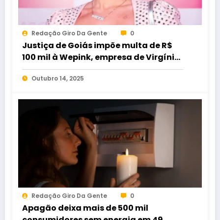
Redação Giro Da Gente
0
Justiça de Goiás impõe multa de R$
100 mil à Wepink, empresa de Virgínia
Fonseca, em caso de
Outubro 14, 2025
descumprimento de decisão
Redação Giro Da Gente
0
Apagão deixa mais de 500 mil
consumidores sem energia em 49