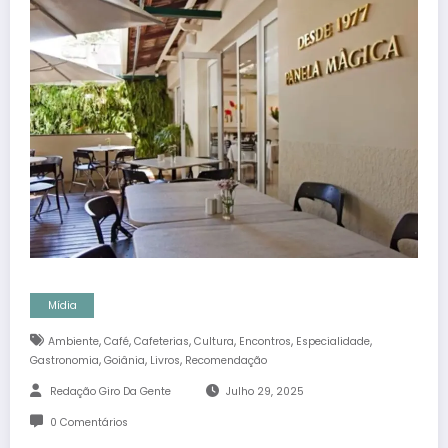
Mídia
,
,
,
,
,
,
Ambiente
Café
Cafeterias
Cultura
Encontros
Especialidade
,
,
,
Gastronomia
Goiânia
Livros
Recomendação
Redação Giro Da Gente
Julho 29, 2025
0 Comentários