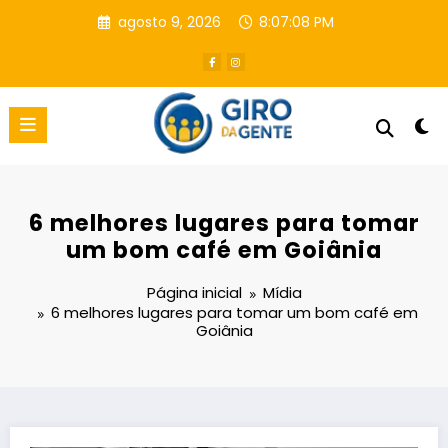
Pular
agosto 9, 2026
8:07:08 PM
para
o
conteúdo
6 melhores lugares para tomar
um bom café em Goiânia
Página inicial
Mídia
6 melhores lugares para tomar um bom café em
Goiânia